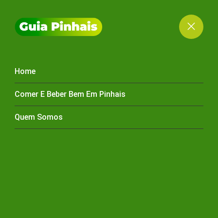
Home
CASA DE CARNES
Comer E Beber Bem Em Pinhais
PINHAIS
Quem Somos
HOME
CASA DE CARNES PINHAIS
CASA DE CARNES