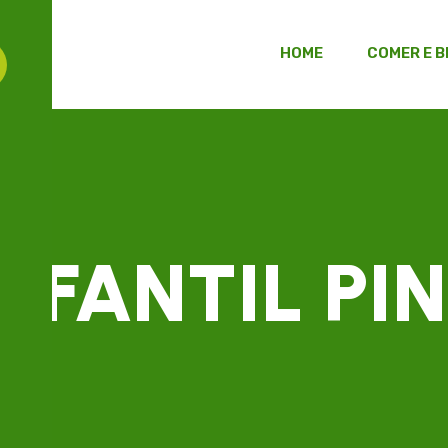
HOME
COMER E B
INFANTIL PI