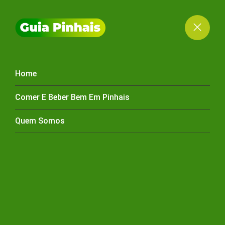
Home
COMIDA JAPONESA
Comer E Beber Bem Em Pinhais
PINHAIS
Quem Somos
HOME
SUSHI PINHAIS
SUSHI PINHAIS -