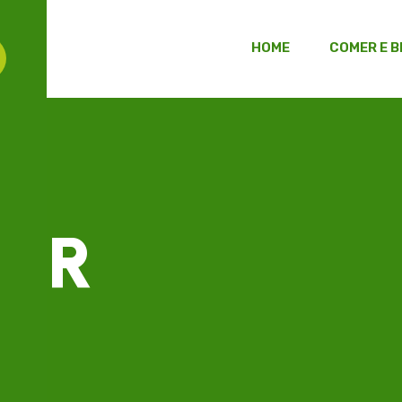
HOME
COMER E B
SAR