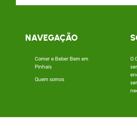
NAVEGAÇÃO
S
Comer e Beber Bem em
O 
Pinhais
se
en
Quem somos
se
ne
Come
itos reservados - Criação