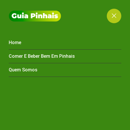
Home
PESCA PINHAIS
Comer E Beber Bem Em Pinhais
Quem Somos
HOME
PESCA PINHAIS
PESCA PINHAIS