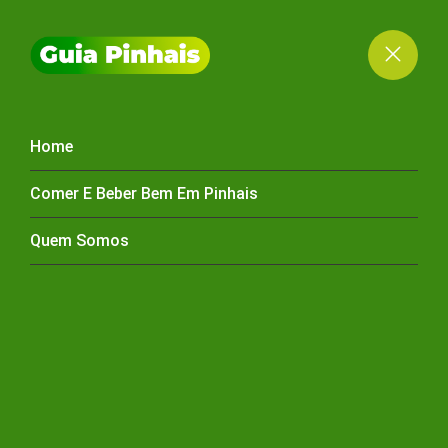
Home
FLORICULTURA
Comer E Beber Bem Em Pinhais
PINHAIS
Quem Somos
HOME
FLORICULTURA PINHAIS
FLORICULTURA EM