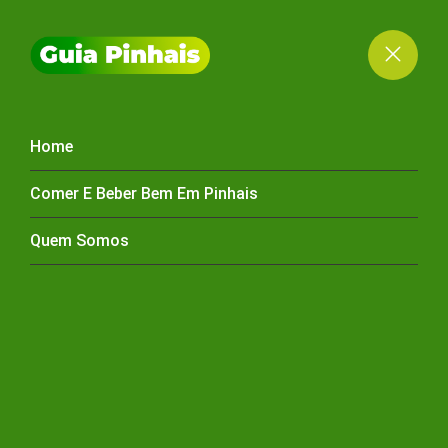
Home
ARMARINHOS
Comer E Beber Bem Em Pinhais
Quem Somos
HOME
ARMARINHOS
ARMARINHOS PINHAIS
Aqui você encontra os principais armarinhos de